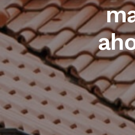
ma
aho