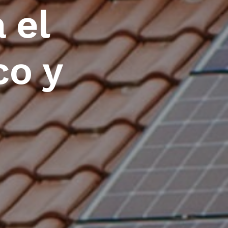
 el
co y