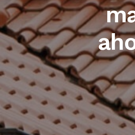
ma
aho