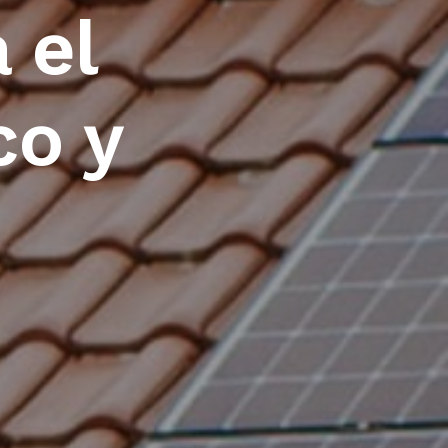
 el
co y