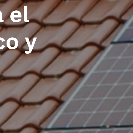
 el
co y