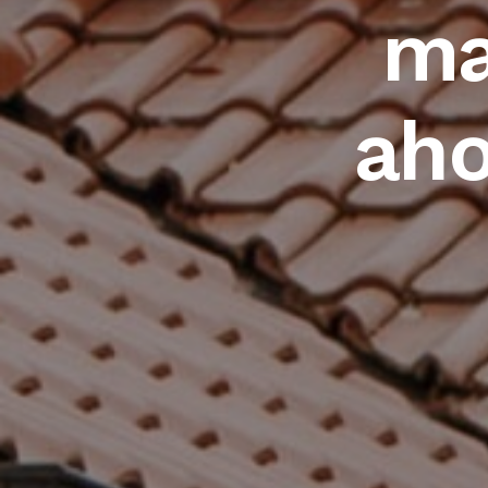
ma
aho