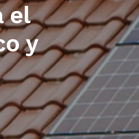
 el
co y