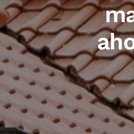
ma
aho