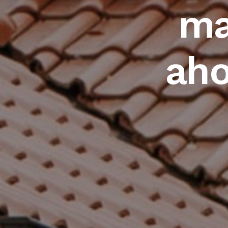
ma
aho