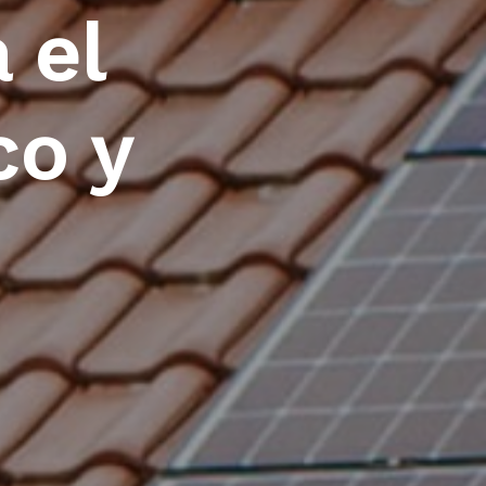
 el
co y