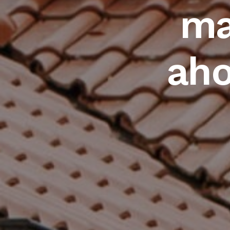
ma
aho