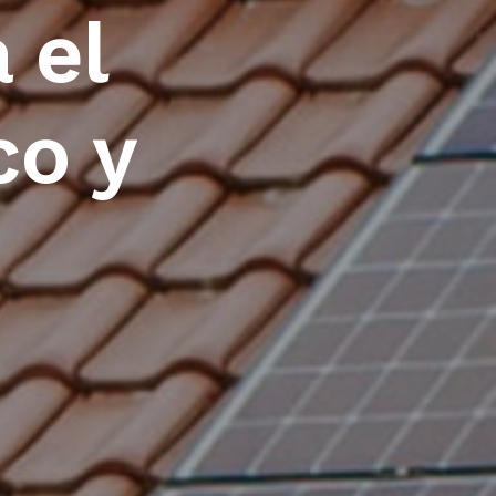
 el
co y