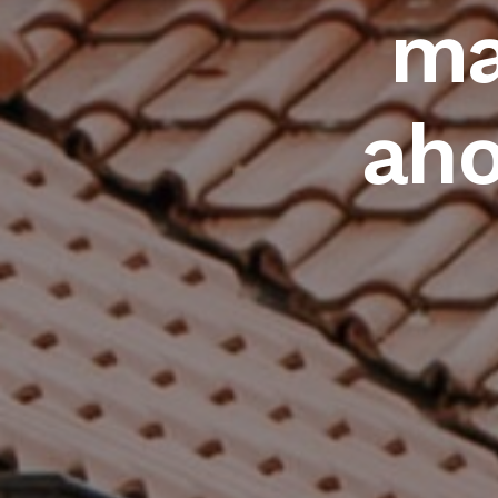
ma
aho