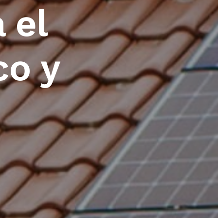
 el
co y