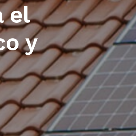
 el
co y