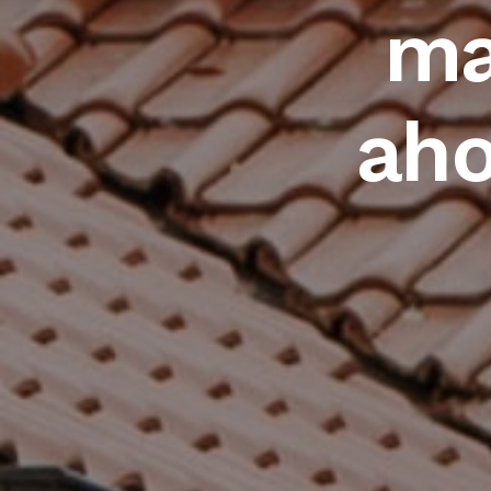
ma
aho