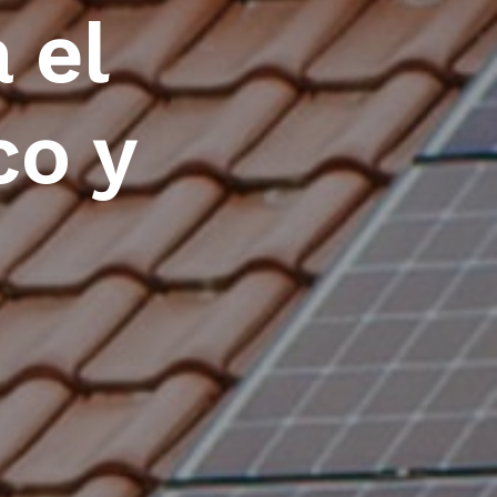
 el
co y