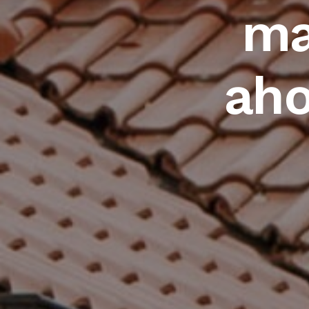
ma
aho